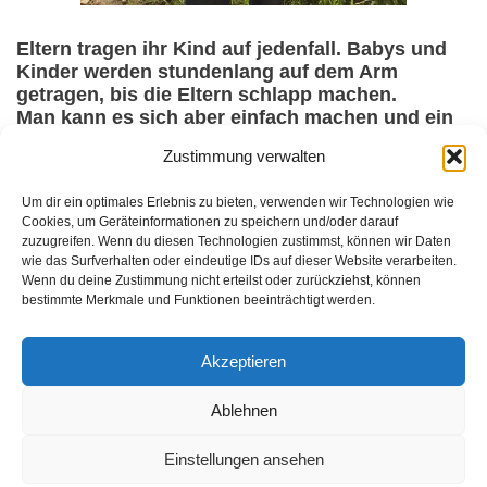
Eltern tragen ihr Kind auf jedenfall. Babys und
Kinder werden stundenlang auf dem Arm
getragen, bis die Eltern schlapp machen.
Man kann es sich aber einfach machen und ein
Tuch oder eine Tragehilfe benutzen und die
Zustimmung verwalten
Vorteile des Tragens genießen, ohne einen
schmerzenden Rücken oder Arme zu
Um dir ein optimales Erlebnis zu bieten, verwenden wir Technologien wie
bekommen.
Cookies, um Geräteinformationen zu speichern und/oder darauf
zuzugreifen. Wenn du diesen Technologien zustimmst, können wir Daten
wie das Surfverhalten oder eindeutige IDs auf dieser Website verarbeiten.
Wenn du deine Zustimmung nicht erteilst oder zurückziehst, können
Datenschutzerklärung
bestimmte Merkmale und Funktionen beeinträchtigt werden.
Impressum
Akzeptieren
Ablehnen
Einstellungen ansehen
Copyright © 2026 Milchvampir