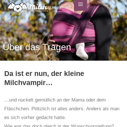
Zum
Menu
Inhalt
springen
Über das Tragen
Da ist er nun, der kleine
Milchvampir…
…und nuckelt gemütlich an der Mama oder dem
Fläschchen. Plötzlich ist alles anders. Anders als man
es sich vorher gedacht hatte.
Wie war das doch gleich in der Wunschvorstellung?